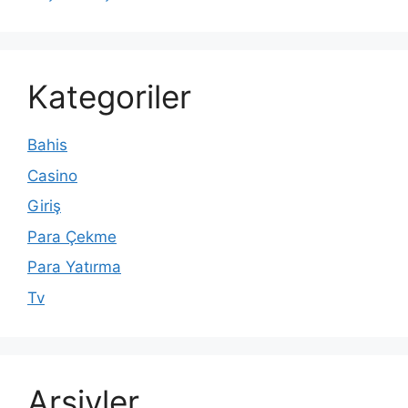
Kategoriler
Bahis
Casino
Giriş
Para Çekme
Para Yatırma
Tv
Arşivler