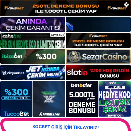
×
KOCBET GİRİŞ İÇİN TIKLAYINIZ!