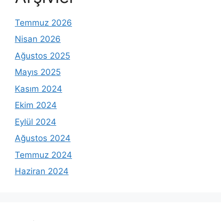
Temmuz 2026
Nisan 2026
Ağustos 2025
Mayıs 2025
Kasım 2024
Ekim 2024
Eylül 2024
Ağustos 2024
Temmuz 2024
Haziran 2024