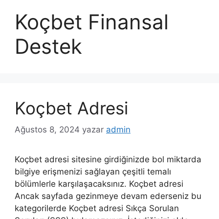
Koçbet Finansal
Destek
Koçbet Adresi
Ağustos 8, 2024
yazar
admin
Koçbet adresi sitesine girdiğinizde bol miktarda
bilgiye erişmenizi sağlayan çeşitli temalı
bölümlerle karşılaşacaksınız. Koçbet adresi
Ancak sayfada gezinmeye devam ederseniz bu
kategorilerde Koçbet adresi Sıkça Sorulan