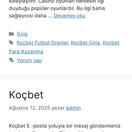
kolaylaştırır. Casino oyunları herkesin ilgi
duyduğu popüler oyunlardır. Bu ilgi bahis
sağlayıcısı daha …
Devamını oku
Kategoriler
Giriş
Etiketler
Koçbet Futbol Oranlar
,
Koçbet Giriş
,
Koçbet
Para Kazanma
Yorum yap
Koçbet
Ağustos 12, 2025
yazar
admin
Koçbet E -posta yoluyla bir mesaj göndermeniz