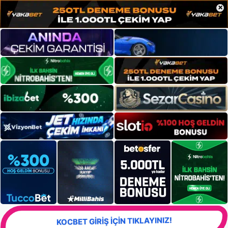
×
KOCBET GİRİŞ İÇİN TIKLAYINIZ!