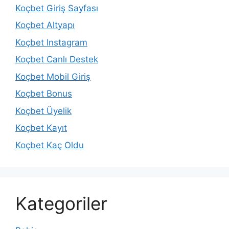
Koçbet Giriş Sayfası
Koçbet Altyapı
Koçbet Instagram
Koçbet Canlı Destek
Koçbet Mobil Giriş
Koçbet Bonus
Koçbet Üyelik
Koçbet Kayıt
Koçbet Kaç Oldu
Kategoriler