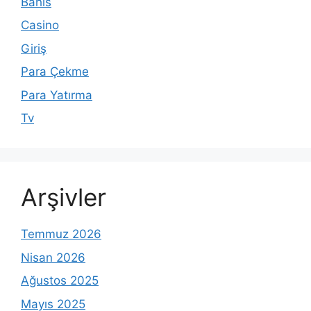
Bahis
Casino
Giriş
Para Çekme
Para Yatırma
Tv
Arşivler
Temmuz 2026
Nisan 2026
Ağustos 2025
Mayıs 2025