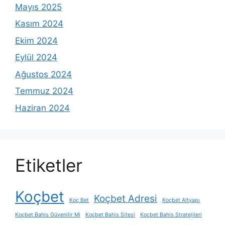
Mayıs 2025
Kasım 2024
Ekim 2024
Eylül 2024
Ağustos 2024
Temmuz 2024
Haziran 2024
Etiketler
Koçbet
Koçbet Adresi
Koç Bet
Koçbet Altyapı
Koçbet Bahis Güvenilir Mi
Koçbet Bahis Sitesi
Koçbet Bahis Stratejileri