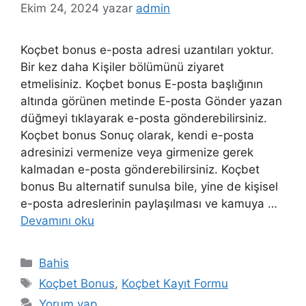
Ekim 24, 2024
yazar
admin
Koçbet bonus e-posta adresi uzantıları yoktur.
Bir kez daha Kişiler bölümünü ziyaret
etmelisiniz. Koçbet bonus E-posta başlığının
altında görünen metinde E-posta Gönder yazan
düğmeyi tıklayarak e-posta gönderebilirsiniz.
Koçbet bonus Sonuç olarak, kendi e-posta
adresinizi vermenize veya girmenize gerek
kalmadan e-posta gönderebilirsiniz. Koçbet
bonus Bu alternatif sunulsa bile, yine de kişisel
e-posta adreslerinin paylaşılması ve kamuya …
Devamını oku
Kategoriler
Bahis
Etiketler
Koçbet Bonus
,
Koçbet Kayıt Formu
Yorum yap