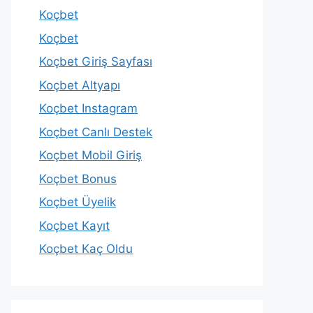
Koçbet
Koçbet
Koçbet Giriş Sayfası
Koçbet Altyapı
Koçbet Instagram
Koçbet Canlı Destek
Koçbet Mobil Giriş
Koçbet Bonus
Koçbet Üyelik
Koçbet Kayıt
Koçbet Kaç Oldu