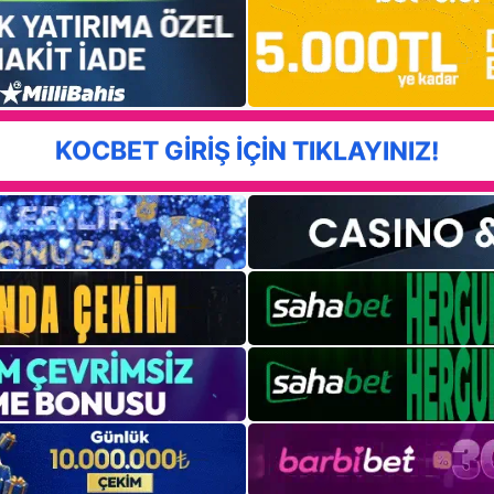
KOCBET GİRİŞ İÇİN TIKLAYINIZ!