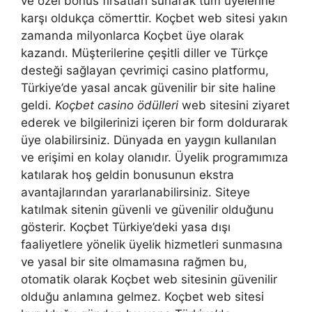
ve özel bonus fırsatları sunarak tüm üyelerine
karşı oldukça cömerttir. Koçbet web sitesi yakın
zamanda milyonlarca Koçbet üye olarak
kazandı. Müşterilerine çeşitli diller ve Türkçe
desteği sağlayan çevrimiçi casino platformu,
Türkiye’de yasal ancak güvenilir bir site haline
geldi.
Koçbet casino ödülleri
web sitesini ziyaret
ederek ve bilgilerinizi içeren bir form doldurarak
üye olabilirsiniz. Dünyada en yaygın kullanılan
ve erişimi en kolay olanıdır. Üyelik programımıza
katılarak hoş geldin bonusunun ekstra
avantajlarından yararlanabilirsiniz. Siteye
katılmak sitenin güvenli ve güvenilir olduğunu
gösterir. Koçbet Türkiye’deki yasa dışı
faaliyetlere yönelik üyelik hizmetleri sunmasına
ve yasal bir site olmamasına rağmen bu,
otomatik olarak Koçbet web sitesinin güvenilir
olduğu anlamına gelmez. Koçbet web sitesi