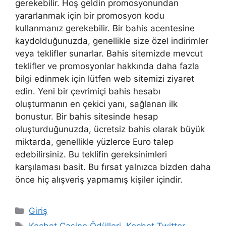
gerekebilir. Hoş geldin promosyonundan
yararlanmak için bir promosyon kodu
kullanmanız gerekebilir. Bir bahis acentesine
kaydolduğunuzda, genellikle size özel indirimler
veya teklifler sunarlar. Bahis sitemizde mevcut
teklifler ve promosyonlar hakkında daha fazla
bilgi edinmek için lütfen web sitemizi ziyaret
edin. Yeni bir çevrimiçi bahis hesabı
oluşturmanın en çekici yanı, sağlanan ilk
bonustur. Bir bahis sitesinde hesap
oluşturduğunuzda, ücretsiz bahis olarak büyük
miktarda, genellikle yüzlerce Euro talep
edebilirsiniz. Bu teklifin gereksinimleri
karşılaması basit. Bu fırsat yalnızca bizden daha
önce hiç alışveriş yapmamış kişiler içindir.
Kategoriler
Giriş
Etiketler