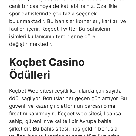
canlı bir casinoya de katılabilirsiniz. Özellikle
spor bahislerinde çok fazla seçenek
bulunmaktadır. Bu bahisler kornerleri, kartları ve
faulleri içerir. Koçbet Twitter Bu bahislerin
isimleri kullanıcının tercihlerine göre
değiştirilmektedir.
Koçbet Casino
Ödülleri
Koçbet Web sitesi çeşitli konularda çok sayıda
ödül sağlıyor. Bonuslar her geçen gün artıyor. Bu
güvenli ve kazançlı platformun parçası olma
fırsatını kaçırmayın. Koçbet web sitesi, lisansa
sahip, güvenilir ve kaliteli bir Avrupa bahis
şirketidir. Bu bahis sitesi, hoş geldin bonusları