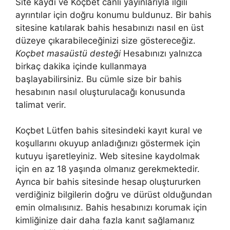
Site kaydı ve Koçbet canlı yayınlarıyla ilgili
ayrıntılar için doğru konumu buldunuz. Bir bahis
sitesine katılarak bahis hesabınızı nasıl en üst
düzeye çıkarabileceğinizi size göstereceğiz.
Koçbet masaüstü desteği
Hesabınızı yalnızca
birkaç dakika içinde kullanmaya
başlayabilirsiniz. Bu cümle size bir bahis
hesabının nasıl oluşturulacağı konusunda
talimat verir.
Koçbet Lütfen bahis sitesindeki kayıt kural ve
koşullarını okuyup anladığınızı göstermek için
kutuyu işaretleyiniz. Web sitesine kaydolmak
için en az 18 yaşında olmanız gerekmektedir.
Ayrıca bir bahis sitesinde hesap oluştururken
verdiğiniz bilgilerin doğru ve dürüst olduğundan
emin olmalısınız. Bahis hesabınızı korumak için
kimliğinize dair daha fazla kanıt sağlamanız