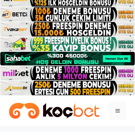
İçeriğe
atla
Menü