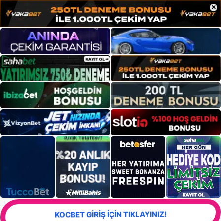
×
KOCBET GİRİŞ İÇİN TIKLAYINIZ!