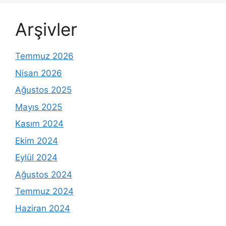
Arşivler
Temmuz 2026
Nisan 2026
Ağustos 2025
Mayıs 2025
Kasım 2024
Ekim 2024
Eylül 2024
Ağustos 2024
Temmuz 2024
Haziran 2024